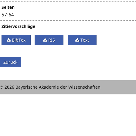
Seiten
57-64
Zitiervorschläge
BibTex
RIS
Text
Zurück
© 2026 Bayerische Akademie der Wissenschaften