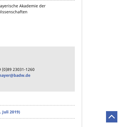
ayerische Akademie der
issenschaften
8
9
(0)89
23031-1260
.mayer@badw.de
Juli 2019)