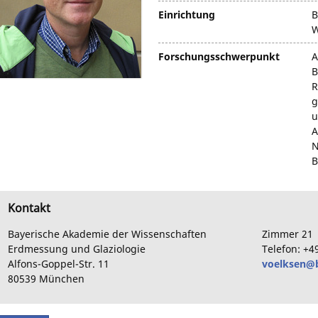
Einrichtung
B
W
Forschungsschwerpunkt
A
B
R
g
u
A
N
B
Kontakt
Bayerische Akademie der Wissenschaften
Zimmer
21
Erdmessung und Glaziologie
Telefon:
+4
Alfons-Goppel-Str.
11
voelksen@
80539
München