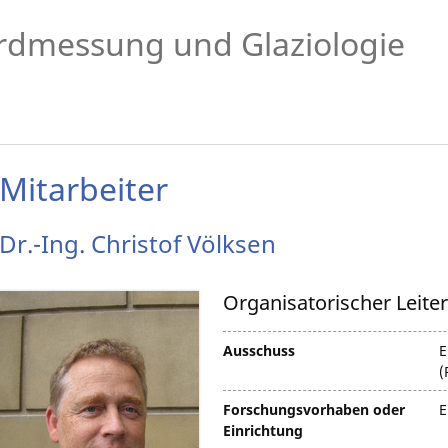
rdmessung und Glaziologie
Mitarbeiter
Dr.-Ing.
Christof
Völksen
Organisatorischer Leite
Ausschuss
E
(
Forschungsvorhaben oder
E
Einrichtung