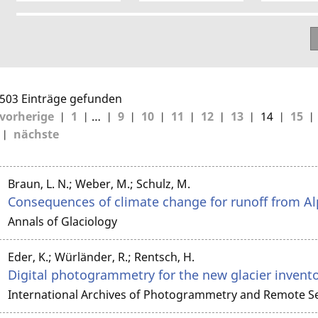
503 Einträge gefunden
vorherige
1
…
9
10
11
12
13
14
15
nächste
Braun, L. N.; Weber, M.; Schulz, M.
Consequences of climate change for runoff from Al
Annals of Glaciology
Eder, K.; Würländer, R.; Rentsch, H.
Digital photogrammetry for the new glacier invento
International Archives of Photogrammetry and Remote S