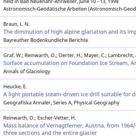
held in Bad Neuenahr-Ahrweiler, June 10 - 13, 1998
Astronomisch-Geodätische Arbeiten (Astronomisch-Geodät
Braun, L. N.
The diminution of high alpine glaciation and its i
Bayreuther Bodenkundliche Berichte
Graf, W.; Reinwarth, O.; Oerter, H.; Mayer, C.; Lambrecht, 
Surface accumulation on Foundation Ice Stream, An
Annals of Glaciology
Heucke, E.
A light portable steam-driven ice drill suitable for dr
Geografiska Annaler, Series A, Physical Geography
Reinwarth, O.; Escher-Vetter, H.
Mass balance of Vernagtferner, Austria, from 1964/6
three sections and the entire glacier