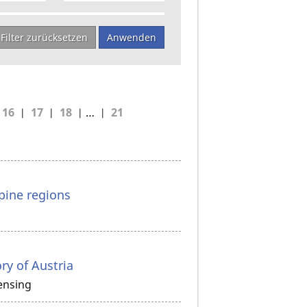
Filter zurücksetzen
Anwenden
16
17
18
…
21
pine regions
ry of Austria
ensing