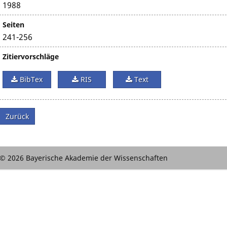
1988
Seiten
241-256
Zitiervorschläge
BibTex
RIS
Text
Zurück
© 2026 Bayerische Akademie der Wissenschaften