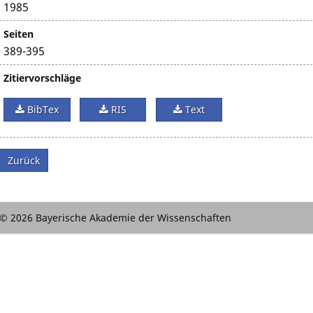
1985
Seiten
389-395
Zitiervorschläge
BibTex
RIS
Text
Zurück
© 2026 Bayerische Akademie der Wissenschaften