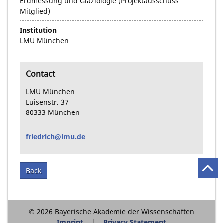
Erdmessung und Glaziologie (Projektausschuss
Mitglied)
Institution
LMU München
Contact
LMU München
Luisenstr. 37
80333
München
friedrich@lmu.de
Back
© 2026 Bayerische Akademie der Wissenschaften
Imprint
Privacy Statement