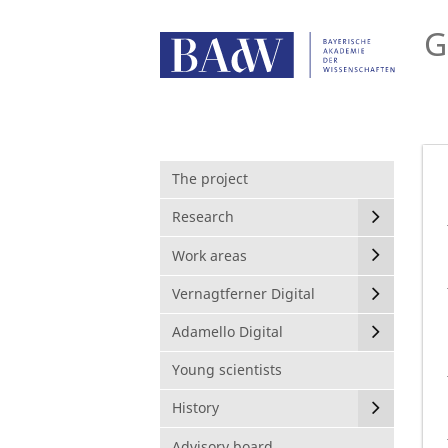
G
The project
Research
Work areas
Vernagtferner Digital
Adamello Digital
Young scientists
History
Advisory board