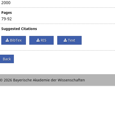
2000
Pages
79-92
Suggested Citations
BibTex
RIS
Text
Back
© 2026 Bayerische Akademie der Wissenschaften